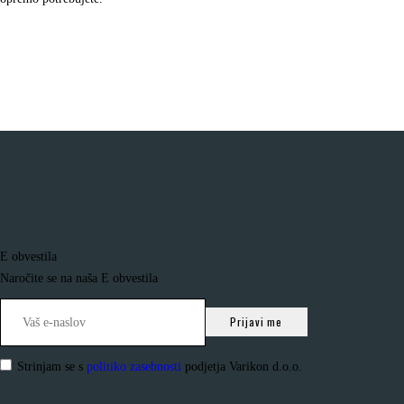
E obvestila
Naročite se na naša E obvestila
Strinjam se s
politiko zasebnosti
podjetja Varikon d.o.o.