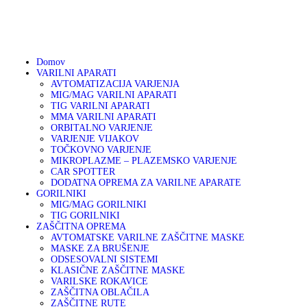
01 75 00 130
DOMOV
041 633 878
info@varikon.com
VARILNI APARATI
VARIKON
Varilna tehnika
Domov
VARILNI APARATI
GORILNIKI
AVTOMATIZACIJA VARJENJA
MIG/MAG VARILNI APARATI
TIG VARILNI APARATI
ZAŠČITNA OPREMA
MMA VARILNI APARATI
ORBITALNO VARJENJE
VARJENJE VIJAKOV
OSTALA PONUDBA
TOČKOVNO VARJENJE
MIKROPLAZME – PLAZEMSKO VARJENJE
CAR SPOTTER
DODATNA OPREMA ZA VARILNE APARATE
AKCIJA
GORILNIKI
MIG/MAG GORILNIKI
TIG GORILNIKI
SERVIS
ZAŠČITNA OPREMA
AVTOMATSKE VARILNE ZAŠČITNE MASKE
MASKE ZA BRUŠENJE
PARTNERJI
ODSESOVALNI SISTEMI
KLASIČNE ZAŠČITNE MASKE
VARILSKE ROKAVICE
O PODJETJU
ZAŠČITNA OBLAČILA
ZAŠČITNE RUTE