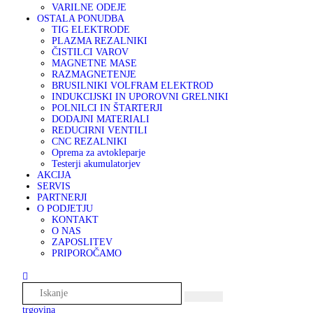
VARILNE ODEJE
OSTALA PONUDBA
TIG ELEKTRODE
PLAZMA REZALNIKI
ČISTILCI VAROV
MAGNETNE MASE
RAZMAGNETENJE
BRUSILNIKI VOLFRAM ELEKTROD
INDUKCIJSKI IN UPOROVNI GRELNIKI
POLNILCI IN ŠTARTERJI
DODAJNI MATERIALI
REDUCIRNI VENTILI
CNC REZALNIKI
Oprema za avtokleparje
Testerji akumulatorjev
AKCIJA
SERVIS
PARTNERJI
O PODJETJU
KONTAKT
O NAS
ZAPOSLITEV
PRIPOROČAMO
trgovina