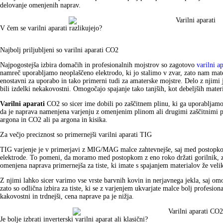
delovanje omenjenih naprav.
V čem se varilni aparati razlikujejo?
Najbolj priljubljeni so varilni aparati CO2
Najpogostejša izbira domačih in profesionalnih mojstrov so zagotovo
varilni a
namreč uporabljamo neoplaščeno elektrodo, ki jo stalimo v zvar, zato nam mate
enostavni za uporabo in tako primerni tudi za amaterske mojstre. Delo z njimi je
bili izdelki nekakovostni. Omogočajo spajanje tako tanjših, kot debeljših materi
Varilni aparati
CO2 so sicer ime dobili po zaščitnem plinu, ki ga uporablj
da je naprava namenjena varjenju z omenjenim plinom ali drugimi zaščitnimi p
argona in CO2 ali pa argona in kisika.
Za večjo preciznost so primernejši varilni aparati TIG
TIG varjenje je v primerjavi z MIG/MAG malce zahtevnejše, saj med postopk
elektrode. To pomeni, da moramo med postopkom z eno roko držati gorilnik, z d
omenjena naprava primernejša za tiste, ki imate s spajanjem materialov že veliko
Z njimi lahko sicer varimo vse vrste barvnih kovin in nerjavnega jekla, saj 
zato so odlična izbira za tiste, ki se z varjenjem ukvarjate malce bolj profesi
kakovostni in trdnejši, cena naprave pa je nižja.
Je bolje izbrati inverterski varilni aparat ali klasični?