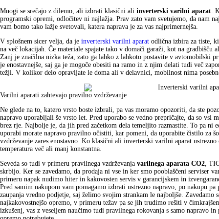
Mnogi se srečajo z dilemo, ali izbrati klasični ali
inverterski varilni aparat
. 
programski opremi, odločitev ni najlažja. Prav zato vam svetujemo, da nam najp
vam bomo tako lažje svetovali, katera naprava je za vas najprimernejša.
V splošnem sicer velja, da je
inverterski varilni aparat
odlična izbira za tiste, 
na več lokacijah. Če materiale spajate tako v domači garaži, kot na gradbišču ali
Zanj je značilna nizka teža, zato ga lahko z lahkoto postavite v avtomobilski pr
je enostavnejše, saj ga je mogoče obesiti na ramo in z njim delati tudi več zapor
težji. V kolikor delo opravljate le doma ali v delavnici, mobilnost nima posebne
Varilni aparati zahtevajo pravilno vzdrževanje
Ne glede na to, katero vrsto boste izbrali, pa vas moramo opozoriti, da ste poz
napravo uporabljali še vrsto let. Pred uporabo se vedno prepričajte, da so vsi m
brez rje. Najbolje je, da jih pred začetkom dela temeljito razmastite. To pa ni 
uporabi morate napravo pravilno očistiti, kar pomeni, da uporabite čistilo za š
vzdrževanje zares enostavno. Ko klasični ali inverterski varilni aparat ustrezno 
temperatura več ali manj konstantna.
Seveda so tudi v primeru pravilnega vzdrževanja
varilnega aparata CO2
, TI
skrbijo. Ker se zavedamo, da prodaja ni vse in ker smo pooblaščeni serviser v
primeru napak nudimo hiter in kakovosten servis v garancijskem in izvengaranc
Pred samim nakupom vam pomagamo izbrati ustrezno napravo, po nakupu pa po
zaupanja vredno podjetje, saj želimo svojim strankam le najboljše. Zavedamo s
najkakovostnejšo opremo, v primeru težav pa se jih trudimo rešiti v čimkrajš
izkušenj, vas z veseljem naučimo tudi pravilnega rokovanja s samo napravo in 
opremo potrebujete.