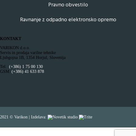
Pravno obvestilo
Ravnanje z odpadno elektronsko opremo
KONTAKT
VARIKON d.o.o.
Servis in prodaja varilne tehnike
Ljubgojna 1B, 1354 Horjul, Slovenija
Tel.:
(+386) 1 75 00 130
GSM:
(+386) 41 633 878
2021 © Varikon | Izdelava: