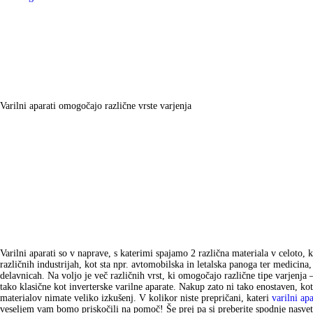
Varilni aparati omogočajo različne vrste varjenja
Varilni aparati so v naprave, s katerimi spajamo 2 različna materiala v celoto, 
različnih industrijah, kot sta npr. avtomobilska in letalska panoga ter medicin
delavnicah. Na voljo je več različnih vrst, ki omogočajo različne tipe varj
tako klasične kot inverterske varilne aparate. Nakup zato ni tako enostaven, kot
materialov nimate veliko izkušenj. V kolikor niste prepričani, kateri
varilni ap
veseljem vam bomo priskočili na pomoč! Še prej pa si preberite spodnje nasv