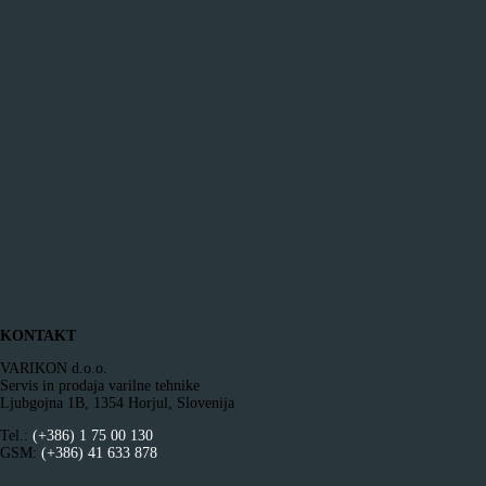
KONTAKT
VARIKON d.o.o.
Servis in prodaja varilne tehnike
Ljubgojna 1B, 1354 Horjul, Slovenija
Tel.:
(+386) 1 75 00 130
GSM:
(+386) 41 633 878