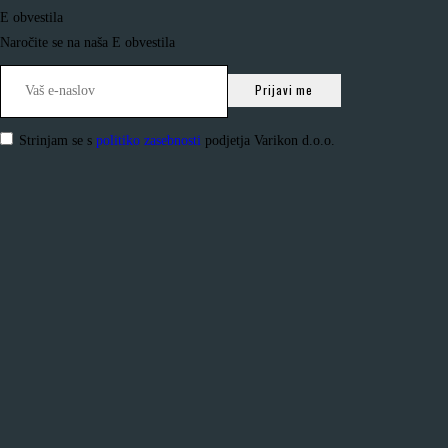
E obvestila
Naročite se na naša E obvestila
Strinjam se s
politiko zasebnosti
podjetja Varikon d.o.o.