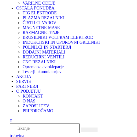
VARILNE ODEJE
OSTALA PONUDBA
TIG ELEKTRODE
PLAZMA REZALNIKI
ČISTILCI VAROV
MAGNETNE MASE
RAZMAGNETENJE
BRUSILNIKI VOLFRAM ELEKTROD
INDUKCIJSKI IN UPOROVNI GRELNIKI
POLNILCI IN ŠTARTERJI
DODAJNI MATERIALI
REDUCIRNI VENTILI
CNC REZALNIKI
Oprema za avtokleparje
Testerji akumulatorjev
AKCIJA
SERVIS
PARTNERJI
O PODJETJU
KONTAKT
O NAS
ZAPOSLITEV
PRIPOROČAMO
trgovina