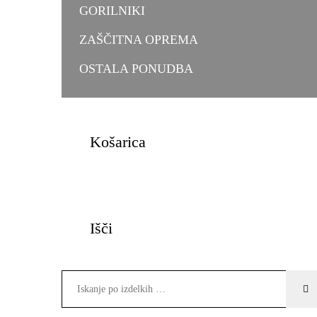
GORILNIKI
ZAŠČITNA OPREMA
OSTALA PONUDBA
Košarica
Išči