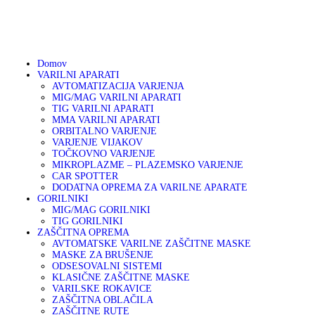
01 75 00 130
041 633 878
info@varikon.com
Domov
VARILNI APARATI
AVTOMATIZACIJA VARJENJA
MIG/MAG VARILNI APARATI
TIG VARILNI APARATI
MMA VARILNI APARATI
ORBITALNO VARJENJE
VARJENJE VIJAKOV
TOČKOVNO VARJENJE
MIKROPLAZME – PLAZEMSKO VARJENJE
CAR SPOTTER
DODATNA OPREMA ZA VARILNE APARATE
GORILNIKI
MIG/MAG GORILNIKI
TIG GORILNIKI
ZAŠČITNA OPREMA
AVTOMATSKE VARILNE ZAŠČITNE MASKE
MASKE ZA BRUŠENJE
ODSESOVALNI SISTEMI
KLASIČNE ZAŠČITNE MASKE
VARILSKE ROKAVICE
ZAŠČITNA OBLAČILA
ZAŠČITNE RUTE