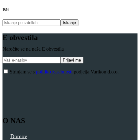
Išči
Iskanje
E obvestila
Naročite se na naša E obvestila
Strinjam se s
politiko zasebnosti
podjetja Varikon d.o.o.
O NAS
Domov