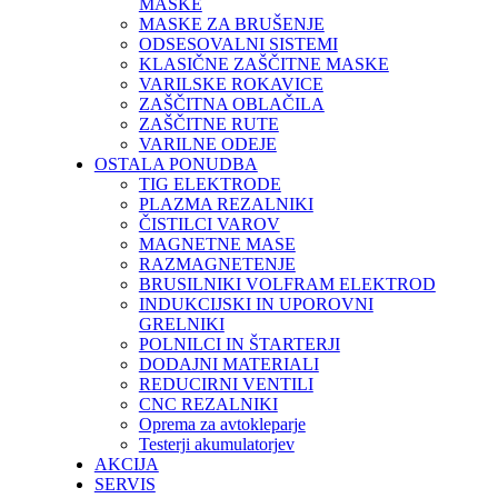
MASKE
MASKE ZA BRUŠENJE
ODSESOVALNI SISTEMI
KLASIČNE ZAŠČITNE MASKE
VARILSKE ROKAVICE
ZAŠČITNA OBLAČILA
ZAŠČITNE RUTE
VARILNE ODEJE
OSTALA PONUDBA
TIG ELEKTRODE
PLAZMA REZALNIKI
ČISTILCI VAROV
MAGNETNE MASE
RAZMAGNETENJE
BRUSILNIKI VOLFRAM ELEKTROD
INDUKCIJSKI IN UPOROVNI
GRELNIKI
POLNILCI IN ŠTARTERJI
DODAJNI MATERIALI
REDUCIRNI VENTILI
CNC REZALNIKI
Oprema za avtokleparje
Testerji akumulatorjev
AKCIJA
SERVIS