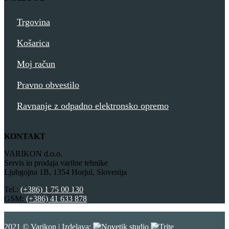
Trgovina
Košarica
Moj račun
Pravno obvestilo
Ravnanje z odpadno elektronsko opremo
KONTAKT
VARIKON d.o.o.
Servis in prodaja varilne tehnike
Ljubgojna 1B, 1354 Horjul, Slovenija
Tel.:
(+386) 1 75 00 130
GSM:
(+386) 41 633 878
2021 © Varikon | Izdelava: