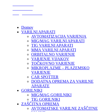
01 75 00 130
041 633 878
info@varikon.com
Domov
VARILNI APARATI
AVTOMATIZACIJA VARJENJA
MIG/MAG VARILNI APARATI
TIG VARILNI APARATI
MMA VARILNI APARATI
ORBITALNO VARJENJE
VARJENJE VIJAKOV
TOČKOVNO VARJENJE
MIKROPLAZME – PLAZEMSKO
VARJENJE
CAR SPOTTER
DODATNA OPREMA ZA VARILNE
APARATE
GORILNIKI
MIG/MAG GORILNIKI
TIG GORILNIKI
ZAŠČITNA OPREMA
AVTOMATSKE VARILNE ZAŠČITNE