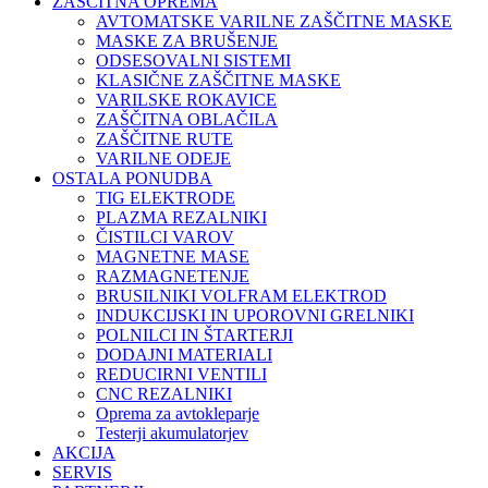
ZAŠČITNA OPREMA
AVTOMATSKE VARILNE ZAŠČITNE MASKE
MASKE ZA BRUŠENJE
ODSESOVALNI SISTEMI
KLASIČNE ZAŠČITNE MASKE
VARILSKE ROKAVICE
ZAŠČITNA OBLAČILA
ZAŠČITNE RUTE
VARILNE ODEJE
OSTALA PONUDBA
TIG ELEKTRODE
PLAZMA REZALNIKI
ČISTILCI VAROV
MAGNETNE MASE
RAZMAGNETENJE
BRUSILNIKI VOLFRAM ELEKTROD
INDUKCIJSKI IN UPOROVNI GRELNIKI
POLNILCI IN ŠTARTERJI
DODAJNI MATERIALI
REDUCIRNI VENTILI
CNC REZALNIKI
Oprema za avtokleparje
Testerji akumulatorjev
AKCIJA
SERVIS