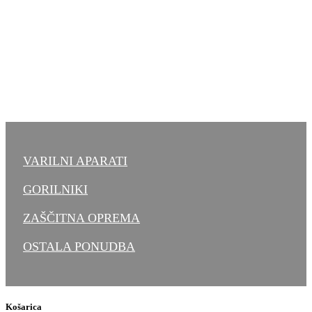
VARILNI APARATI
GORILNIKI
ZAŠČITNA OPREMA
OSTALA PONUDBA
Košarica