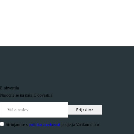
E obvestila
Naročite se na naša E obvestila
Strinjam se s
politiko zasebnosti
podjetja Varikon d.o.o.