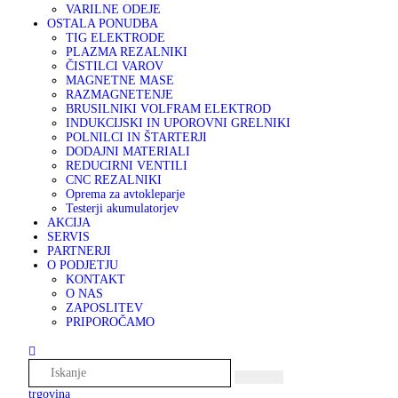
VARILNE ODEJE
OSTALA PONUDBA
TIG ELEKTRODE
PLAZMA REZALNIKI
ČISTILCI VAROV
MAGNETNE MASE
RAZMAGNETENJE
BRUSILNIKI VOLFRAM ELEKTROD
INDUKCIJSKI IN UPOROVNI GRELNIKI
POLNILCI IN ŠTARTERJI
DODAJNI MATERIALI
REDUCIRNI VENTILI
CNC REZALNIKI
Oprema za avtokleparje
Testerji akumulatorjev
AKCIJA
SERVIS
PARTNERJI
O PODJETJU
KONTAKT
O NAS
ZAPOSLITEV
PRIPOROČAMO
trgovina