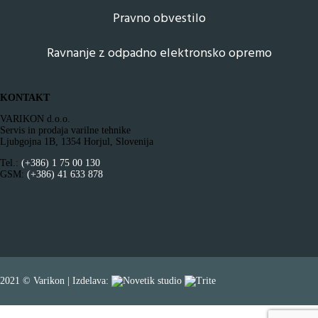
Pravno obvestilo
Ravnanje z odpadno elektronsko opremo
KONTAKT
VARIKON d.o.o.
Servis in prodaja varilne tehnike
Ljubgojna 1B, 1354 Horjul, Slovenija
Tel.:
(+386) 1 75 00 130
GSM:
(+386) 41 633 878
2021 © Varikon | Izdelava: