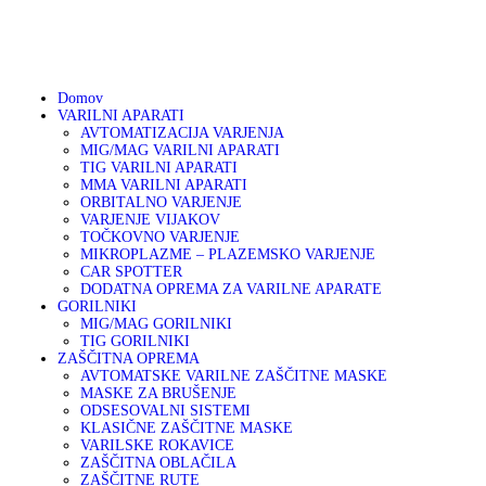
01 75 00 130
DOMOV
041 633 878
info@varikon.com
VARILNI APARATI
VARIKON
Varilna tehnika
Domov
VARILNI APARATI
GORILNIKI
AVTOMATIZACIJA VARJENJA
MIG/MAG VARILNI APARATI
TIG VARILNI APARATI
ZAŠČITNA OPREMA
MMA VARILNI APARATI
ORBITALNO VARJENJE
VARJENJE VIJAKOV
OSTALA PONUDBA
TOČKOVNO VARJENJE
MIKROPLAZME – PLAZEMSKO VARJENJE
CAR SPOTTER
DODATNA OPREMA ZA VARILNE APARATE
AKCIJA
GORILNIKI
MIG/MAG GORILNIKI
TIG GORILNIKI
SERVIS
ZAŠČITNA OPREMA
AVTOMATSKE VARILNE ZAŠČITNE MASKE
MASKE ZA BRUŠENJE
PARTNERJI
ODSESOVALNI SISTEMI
KLASIČNE ZAŠČITNE MASKE
VARILSKE ROKAVICE
O PODJETJU
ZAŠČITNA OBLAČILA
ZAŠČITNE RUTE