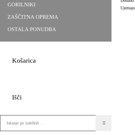
Dodatki 
GORILNIKI
Ujemajoč
ZAŠČITNA OPREMA
OSTALA PONUDBA
Košarica
Išči