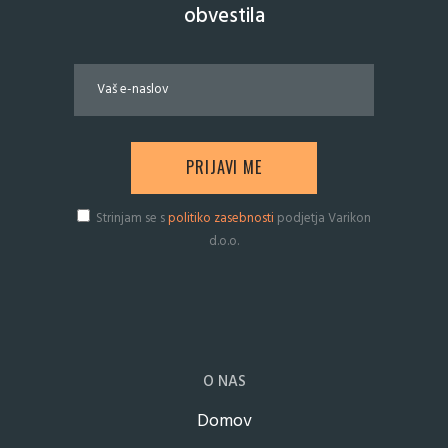
obvestila
Strinjam se s
politiko zasebnosti
podjetja Varikon
d.o.o.
O NAS
Domov