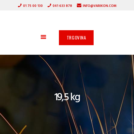
DOMOV
01 75 00 130
041 633 878
INFO@VARIKON.COM
VARILNI APARATI
VARIKON
GORILNIKI
VARILNA TEHNIKA
ZAŠČITNA OPREMA
TRGOVINA
OSTALA PONUDBA
AKCIJA
SERVIS
PARTNERJI
O PODJETJU
19,5 kg