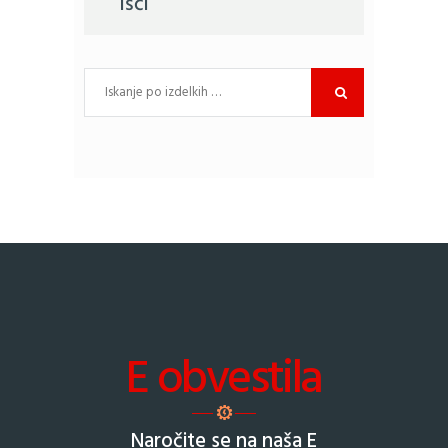
Išči
E obvestila
Naročite se na naša E