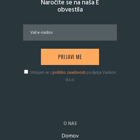
Naročite se na naša E
obvestila
Strinjam se s
politiko zasebnosti
podjetja Varikon
d.o.o.
O NAS
Domov