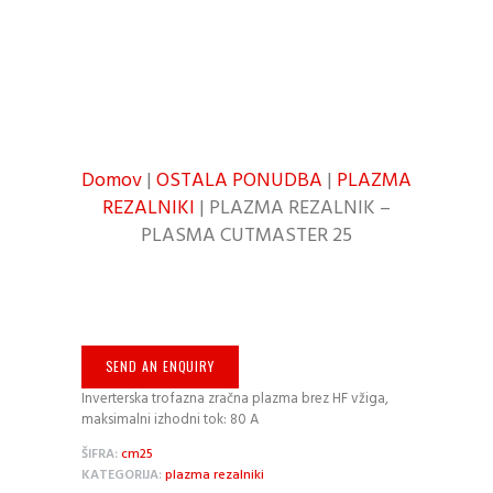
Domov
|
OSTALA PONUDBA
|
PLAZMA
REZALNIKI
| PLAZMA REZALNIK –
PLASMA CUTMASTER 25
SEND AN ENQUIRY
Inverterska trofazna zračna plazma brez HF vžiga,
maksimalni izhodni tok: 80 A
ŠIFRA:
cm25
KATEGORIJA:
plazma rezalniki