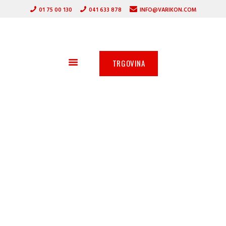
DOMOV
01 75 00 130
041 633 878
INFO@VARIKON.COM
VARILNI APARATI
VARIKON
GORILNIKI
VARILNA TEHNIKA
ZAŠČITNA OPREMA
TRGOVINA
OSTALA PONUDBA
AKCIJA
SERVIS
PARTNERJI
O PODJETJU
PLAZMA REZALNIK –
PLASMA CUTMASTER
25