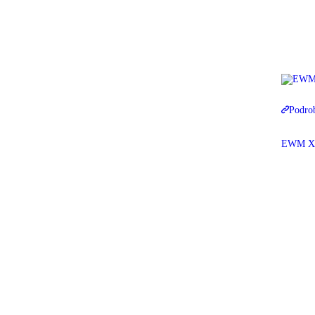
Podro
EWM Xne