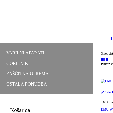
VARILNI APARATI
Xnet sis
GORILNIKI
Prikaz v
ZAŠČITNA OPREMA
OSTALA PONUDBA
Podro
0,00
€
z 
Košarica
EMU WF