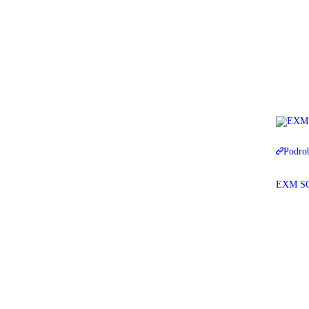
Podro
EXM SC