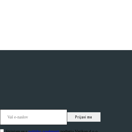
Strinjam se s
politiko zasebnosti
podjetja Varikon d.o.o.