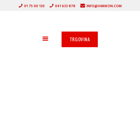
DOMOV
01 75 00 130
041 633 878
INFO@VARIKON.COM
VARILNI APARATI
VARIKON
GORILNIKI
VARILNA TEHNIKA
ZAŠČITNA OPREMA
TRGOVINA
OSTALA PONUDBA
AKCIJA
SERVIS
PARTNERJI
O PODJETJU
Rotatorji