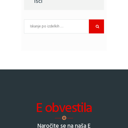
Išči
E obvestila
Naročite se na naša E