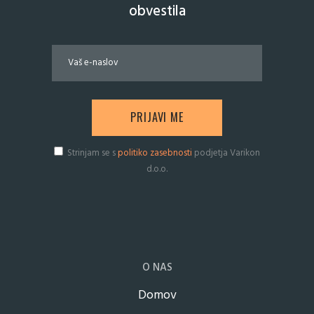
obvestila
Strinjam se s
politiko zasebnosti
podjetja Varikon
d.o.o.
O NAS
Domov