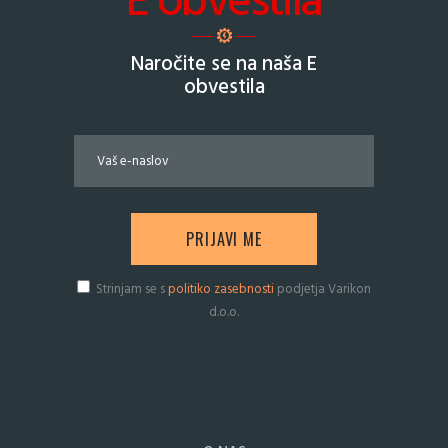
E obvestila
Naročite se na naša E
obvestila
Strinjam se s
politiko zasebnosti
podjetja Varikon
d.o.o.