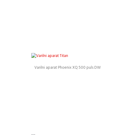
Varilni aparat Phoenix XQ 500 puls DW
Podrobnosti