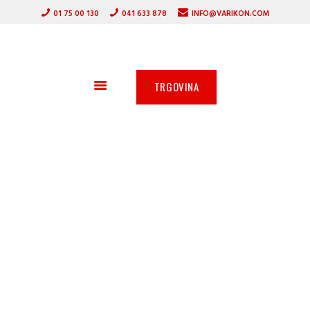
DOMOV
01 75 00 130
041 633 878
INFO@VARIKON.COM
VARILNI APARATI
VARIKON
GORILNIKI
VARILNA TEHNIKA
ZAŠČITNA OPREMA
TRGOVINA
OSTALA PONUDBA
AKCIJA
SERVIS
PARTNERJI
O PODJETJU
3 oz. 5 let* standardna
EWM garancija