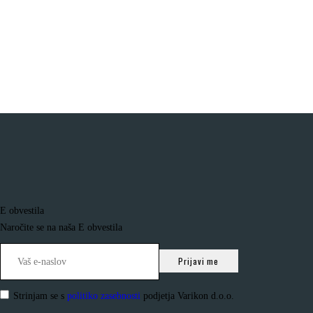
E obvestila
Naročite se na naša E obvestila
Strinjam se s
politiko zasebnosti
podjetja Varikon d.o.o.