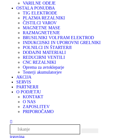
VARILNE ODEJE
OSTALA PONUDBA
TIG ELEKTRODE
PLAZMA REZALNIKI
ČISTILCI VAROV
MAGNETNE MASE
RAZMAGNETENJE
BRUSILNIKI VOLFRAM ELEKTROD
INDUKCIJSKI IN UPOROVNI GRELNIKI
POLNILCI IN ŠTARTERJI
DODAJNI MATERIALI
REDUCIRNI VENTILI
CNC REZALNIKI
Oprema za avtokleparje
Testerji akumulatorjev
AKCIJA
SERVIS
PARTNERJI
O PODJETJU
KONTAKT
O NAS
ZAPOSLITEV
PRIPOROČAMO
trgovina