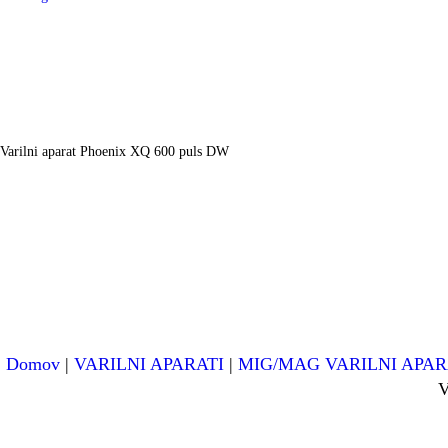
Varilni aparat Phoenix XQ 600 puls DW
Domov
|
VARILNI APARATI
|
MIG/MAG VARILNI APAR
V