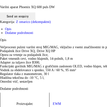
Varilni aparat Phoenix XQ 600 puls DW
Send an enquiry
Kategorija:
Z omarico (dekompaktni)
Opis
Dodatne podrobnosti
Opis
Večprocesni pulzni varilni stroj MIG/MAG, vključno z vsemi značilnostmi in 
Podajalnik žice Drive XQ, Drive XQ HP
Opora za vrtenje za podajalnik žice,
Paket vmesnih cevi, vodno hlajenih, 14-polnih, 1,8 m
Adapter za tuljavo žice B300,
Funkcijski gorilnik MIG/MAG z grafičnim zaslonom OLED, vodno hlajen, teh
Vodnik za obdelovance s sponko, 550 A / 60 %, 95 mm²
Regulator tlaka z manometrom, 30 l
Hladilna tekočina do -10 °C, 5 l,
Omrežni vtič, sestavljen
Dodatne podrobnosti
Proizvajalec
EWM