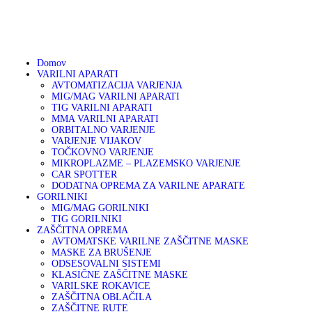
01 75 00 130
DOMOV
041 633 878
info@varikon.com
VARILNI APARATI
VARIKON
Varilna tehnika
Domov
VARILNI APARATI
GORILNIKI
AVTOMATIZACIJA VARJENJA
MIG/MAG VARILNI APARATI
TIG VARILNI APARATI
ZAŠČITNA OPREMA
MMA VARILNI APARATI
ORBITALNO VARJENJE
VARJENJE VIJAKOV
OSTALA PONUDBA
TOČKOVNO VARJENJE
MIKROPLAZME – PLAZEMSKO VARJENJE
CAR SPOTTER
DODATNA OPREMA ZA VARILNE APARATE
AKCIJA
GORILNIKI
MIG/MAG GORILNIKI
TIG GORILNIKI
SERVIS
ZAŠČITNA OPREMA
AVTOMATSKE VARILNE ZAŠČITNE MASKE
MASKE ZA BRUŠENJE
PARTNERJI
ODSESOVALNI SISTEMI
KLASIČNE ZAŠČITNE MASKE
VARILSKE ROKAVICE
O PODJETJU
ZAŠČITNA OBLAČILA
ZAŠČITNE RUTE