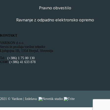
Pravno obvestilo
Ravnanje z odpadno elektronsko opremo
KONTAKT
VARIKON d.o.o.
Servis in prodaja varilne tehnike
Ljubgojna 1B, 1354 Horjul, Slovenija
Tel.:
(+386) 1 75 00 130
GSM:
(+386) 41 633 878
2021 © Varikon | Izdelava: