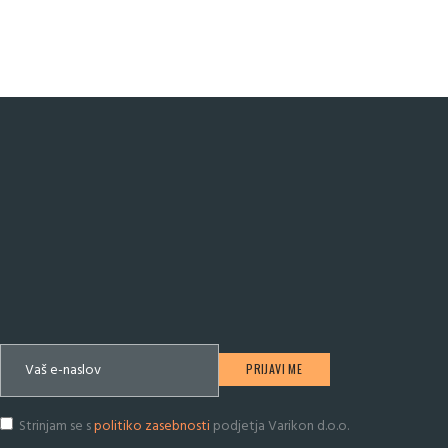
Strinjam se s
politiko zasebnosti
podjetja Varikon d.o.o.