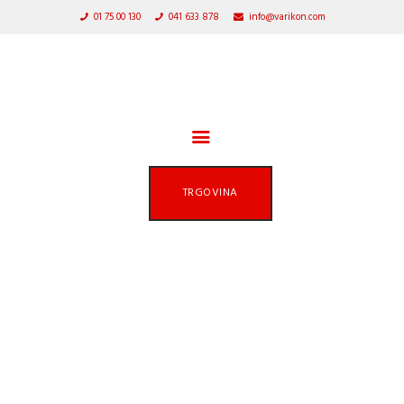
DOMOV
01 75 00 130
041 633 878
info@varikon.com
VARILNI APARATI
VARIKON
Varilna tehnika
GORILNIKI
ZAŠČITNA OPREMA
TRGOVINA
OSTALA PONUDBA
AKCIJA
SERVIS
PARTNERJI
250
O PODJETJU