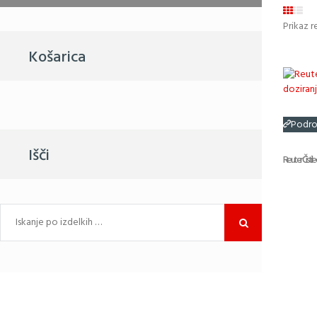
Prikaz r
Košarica
Podro
Išči
Reuter Čistil