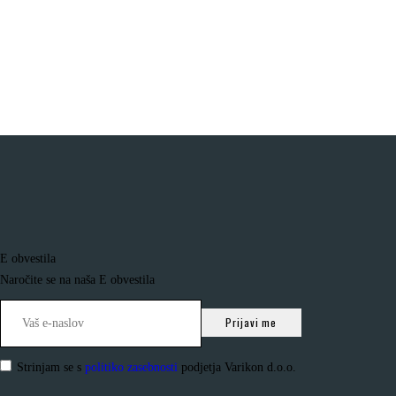
E obvestila
Naročite se na naša E obvestila
Strinjam se s
politiko zasebnosti
podjetja Varikon d.o.o.