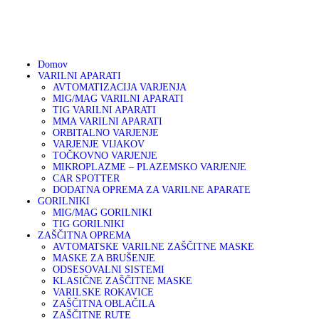
01 75 00 130
041 633 878
info@varikon.com
Domov
VARILNI APARATI
AVTOMATIZACIJA VARJENJA
MIG/MAG VARILNI APARATI
TIG VARILNI APARATI
MMA VARILNI APARATI
ORBITALNO VARJENJE
VARJENJE VIJAKOV
TOČKOVNO VARJENJE
MIKROPLAZME – PLAZEMSKO VARJENJE
CAR SPOTTER
DODATNA OPREMA ZA VARILNE APARATE
GORILNIKI
MIG/MAG GORILNIKI
TIG GORILNIKI
ZAŠČITNA OPREMA
AVTOMATSKE VARILNE ZAŠČITNE MASKE
MASKE ZA BRUŠENJE
ODSESOVALNI SISTEMI
KLASIČNE ZAŠČITNE MASKE
VARILSKE ROKAVICE
ZAŠČITNA OBLAČILA
ZAŠČITNE RUTE