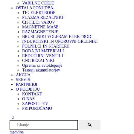
VARILNE ODEJE
OSTALA PONUDBA
TIG ELEKTRODE
PLAZMA REZALNIKI
ČISTILCI VAROV
MAGNETNE MASE
RAZMAGNETENJE
BRUSILNIKI VOLFRAM ELEKTROD
INDUKCIJSKI IN UPOROVNI GRELNIKI
POLNILCI IN ŠTARTERJI
DODAJNI MATERIALI
REDUCIRNI VENTILI
CNC REZALNIKI
Oprema za avtokleparje
Testerji akumulatorjev
AKCIJA
SERVIS
PARTNERJI
O PODJETJU
KONTAKT
O NAS
ZAPOSLITEV
PRIPOROČAMO
trgovina