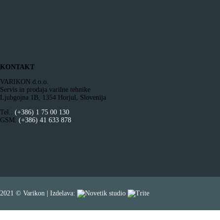
KONTAKT
VARIKON d.o.o.
Servis in prodaja varilne tehnike
Ljubgojna 1B, 1354 Horjul, Slovenija
Tel.:
(+386) 1 75 00 130
GSM:
(+386) 41 633 878
2021 © Varikon | Izdelava: