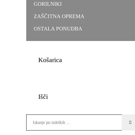
GORILNIKI
ZAŠČITNA OPREMA
OSTALA PONUDBA
Košarica
Išči