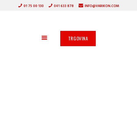
DOMOV
01 75 00 130
041 633 878
INFO@VARIKON.COM
VARILNI APARATI
VARIKON
GORILNIKI
VARILNA TEHNIKA
ZAŠČITNA OPREMA
TRGOVINA
OSTALA PONUDBA
AKCIJA
SERVIS
PARTNERJI
O PODJETJU
Strojni vodno hlajeni
gorilniki