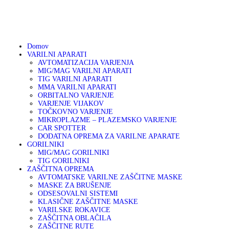
01 75 00 130
041 633 878
info@varikon.com
Domov
VARILNI APARATI
AVTOMATIZACIJA VARJENJA
MIG/MAG VARILNI APARATI
TIG VARILNI APARATI
MMA VARILNI APARATI
ORBITALNO VARJENJE
VARJENJE VIJAKOV
TOČKOVNO VARJENJE
MIKROPLAZME – PLAZEMSKO VARJENJE
CAR SPOTTER
DODATNA OPREMA ZA VARILNE APARATE
GORILNIKI
MIG/MAG GORILNIKI
TIG GORILNIKI
ZAŠČITNA OPREMA
AVTOMATSKE VARILNE ZAŠČITNE MASKE
MASKE ZA BRUŠENJE
ODSESOVALNI SISTEMI
KLASIČNE ZAŠČITNE MASKE
VARILSKE ROKAVICE
ZAŠČITNA OBLAČILA
ZAŠČITNE RUTE