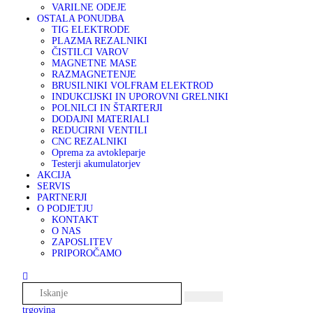
VARILNE ODEJE
OSTALA PONUDBA
TIG ELEKTRODE
PLAZMA REZALNIKI
ČISTILCI VAROV
MAGNETNE MASE
RAZMAGNETENJE
BRUSILNIKI VOLFRAM ELEKTROD
INDUKCIJSKI IN UPOROVNI GRELNIKI
POLNILCI IN ŠTARTERJI
DODAJNI MATERIALI
REDUCIRNI VENTILI
CNC REZALNIKI
Oprema za avtokleparje
Testerji akumulatorjev
AKCIJA
SERVIS
PARTNERJI
O PODJETJU
KONTAKT
O NAS
ZAPOSLITEV
PRIPOROČAMO
trgovina