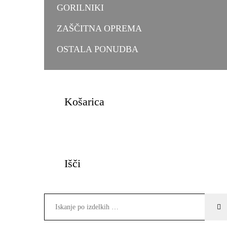
GORILNIKI
ZAŠČITNA OPREMA
OSTALA PONUDBA
Košarica
Išči