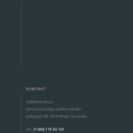
KONTAKT
VARIKON d.o.o.
Servis in prodaja varilne tehnike
Ljubgojna 1B, 1354 Horjul, Slovenija
Tel.:
(+386) 1 75 00 130