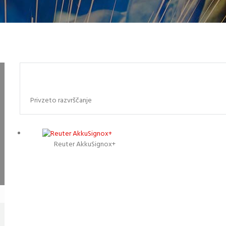
Reuter AkkuSignox+
Podrobnosti