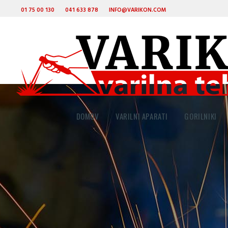
01 75 00 130
041 633 878
INFO@VARIKON.COM
DOMOV
VARILNI APARATI
GORILNIKI