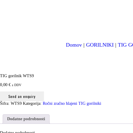
Domov
|
GORILNIKI
|
TIG G
TIG gorilnik WTS9
0,00
€
z DDV
Send an enquiry
Šifra:
WTS9
Kategorija:
Ročni zračno hlajeni TIG gorilniki
Dodatne podrobnosti
Dodatne podrobnosti