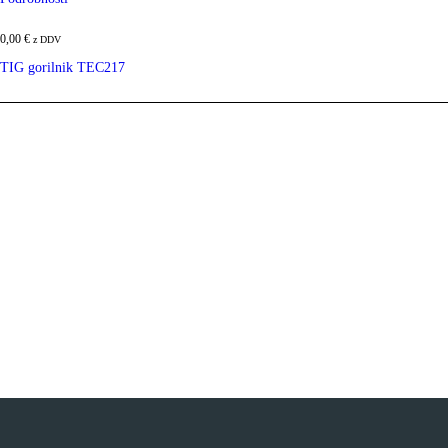
0,00
€
z DDV
TIG gorilnik TEC217
Ta
izdelek
ima
več
različic.
Možnosti
lahko
izberete
na
strani
izdelka