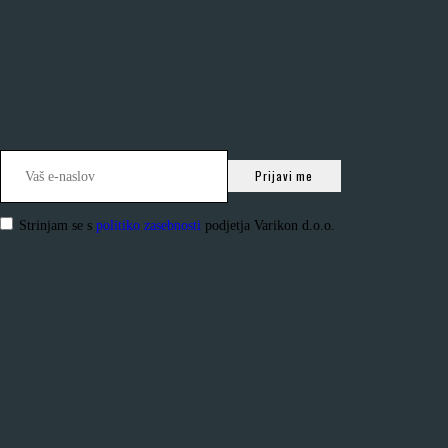
Strinjam se s
politiko zasebnosti
podjetja Varikon d.o.o.