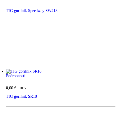
TIG gorilnik Speedway SW418
Podrobnosti
0,00
€
z DDV
TIG gorilnik SR18
Ta izdelek ima več različic. Možnosti lahko izberete na strani
izdelka