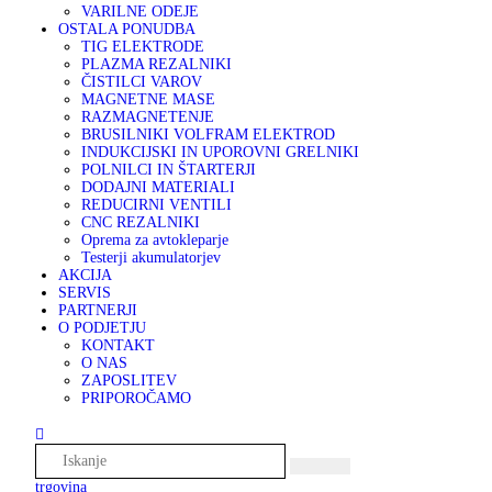
VARILNE ODEJE
OSTALA PONUDBA
TIG ELEKTRODE
PLAZMA REZALNIKI
ČISTILCI VAROV
MAGNETNE MASE
RAZMAGNETENJE
BRUSILNIKI VOLFRAM ELEKTROD
INDUKCIJSKI IN UPOROVNI GRELNIKI
POLNILCI IN ŠTARTERJI
DODAJNI MATERIALI
REDUCIRNI VENTILI
CNC REZALNIKI
Oprema za avtokleparje
Testerji akumulatorjev
AKCIJA
SERVIS
PARTNERJI
O PODJETJU
KONTAKT
O NAS
ZAPOSLITEV
PRIPOROČAMO
trgovina