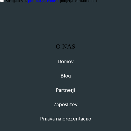
Strinjam se s
politiko zasebnosti
podjetja Varikon d.o.o.
O NAS
Domov
Blog
Partnerji
Zaposlitev
Prijava na prezentacijo