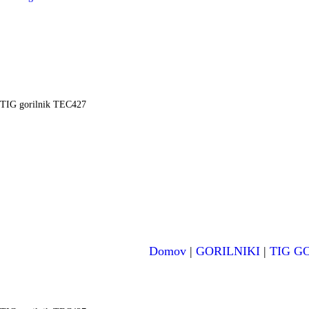
TIG gorilnik TEC427
Domov
|
GORILNIKI
|
TIG G