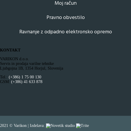
Moj račun
Pravno obvestilo
Ravnanje z odpadno elektronsko opremo
KONTAKT
VARIKON d.o.o.
Servis in prodaja varilne tehnike
Ljubgojna 1B, 1354 Horjul, Slovenija
Tel.:
(+386) 1 75 00 130
GSM:
(+386) 41 633 878
2021 © Varikon | Izdelava: