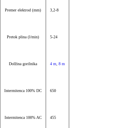
Premer elektrod (mm)
3,2-8
Pretok plina (l/min)
5-24
Dolžina gorilnika
4 m
,
8 m
Intermitenca 100% DC
650
Intermitenca 100% AC
455