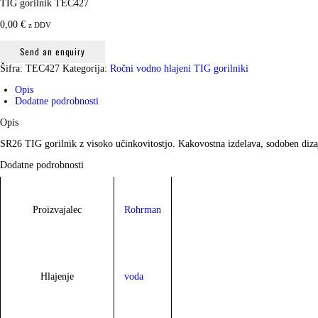
TIG gorilnik TEC427
0,00
€
z DDV
Send an enquiry
Šifra:
TEC427
Kategorija:
Ročni vodno hlajeni TIG gorilniki
Opis
Dodatne podrobnosti
Opis
SR26 TIG gorilnik z visoko učinkovitostjo. Kakovostna izdelava, sodoben dizajn
Dodatne podrobnosti
Proizvajalec
Rohrman
Hlajenje
voda