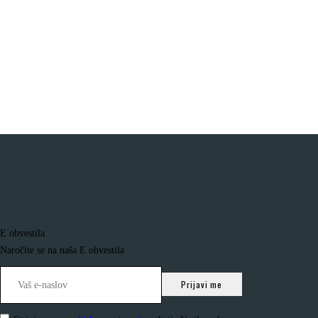
E obvestila
Naročite se na naša E obvestila