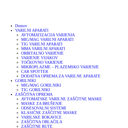
01 75 00 130
DOMOV
041 633 878
info@varikon.com
VARILNI APARATI
VARIKON
Varilna tehnika
Domov
VARILNI APARATI
GORILNIKI
AVTOMATIZACIJA VARJENJA
MIG/MAG VARILNI APARATI
TIG VARILNI APARATI
ZAŠČITNA OPREMA
MMA VARILNI APARATI
ORBITALNO VARJENJE
VARJENJE VIJAKOV
OSTALA PONUDBA
TOČKOVNO VARJENJE
MIKROPLAZME – PLAZEMSKO VARJENJE
CAR SPOTTER
DODATNA OPREMA ZA VARILNE APARATE
AKCIJA
GORILNIKI
MIG/MAG GORILNIKI
TIG GORILNIKI
SERVIS
ZAŠČITNA OPREMA
AVTOMATSKE VARILNE ZAŠČITNE MASKE
MASKE ZA BRUŠENJE
PARTNERJI
ODSESOVALNI SISTEMI
KLASIČNE ZAŠČITNE MASKE
VARILSKE ROKAVICE
O PODJETJU
ZAŠČITNA OBLAČILA
ZAŠČITNE RUTE