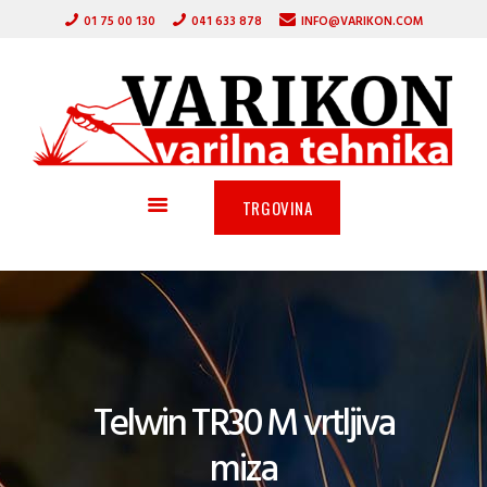
DOMOV
01 75 00 130
041 633 878
INFO@VARIKON.COM
VARILNI APARATI
VARIKON
GORILNIKI
VARILNA TEHNIKA
ZAŠČITNA OPREMA
OSTALA PONUDBA
TRGOVINA
AKCIJA
SERVIS
PARTNERJI
O PODJETJU
Telwin TR30 M vrtljiva
miza