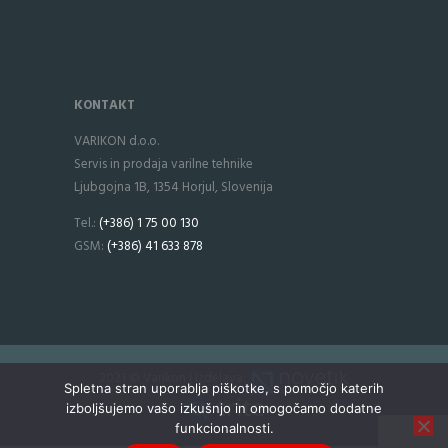
KONTAKT
VARIKON d.o.o.
Servis in prodaja varilne tehnike
Ljubgojna 1B, 1354 Horjul, Slovenija
Tel.:
(+386) 1 75 00 130
GSM:
(+386) 41 633 878
2021 © Varikon | Izdelava:
Spletna stran uporablja piškotke, s pomočjo katerih
izboljšujemo vašo izkušnjo in omogočamo dodatne
funkcionalnosti.