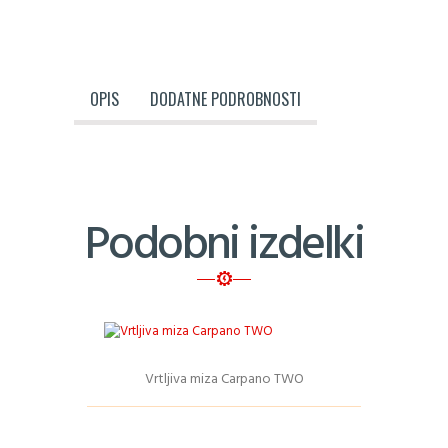
OPIS
DODATNE PODROBNOSTI
Podobni izdelki
Vrtljiva miza Carpano TWO
Podrobnosti
Ta
izdelek