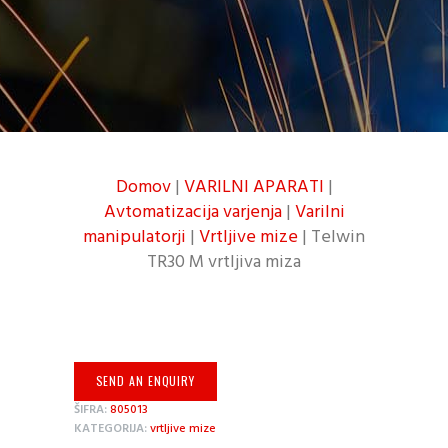
Domov
|
VARILNI APARATI
|
Avtomatizacija varjenja
|
Varilni
manipulatorji
|
Vrtljive mize
| Telwin
TR30 M vrtljiva miza
SEND AN ENQUIRY
ŠIFRA:
805013
KATEGORIJA:
vrtljive mize