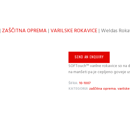
|
ZAŠČITNA OPREMA
|
VARILSKE ROKAVICE
| Weldas Roka
SEND AN ENQUIRY
SOFTouch™ varilne rokavice so na dl
na manšeti pa je cepljeno goveje u
ŠIFRA:
10-1007
KATEGORIJI:
zaščitna oprema
,
varilske