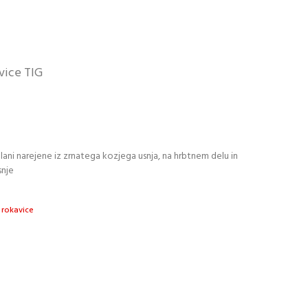
vice TIG
ani narejene iz zrnatega kozjega usnja, na hrbtnem delu in
snje
 rokavice