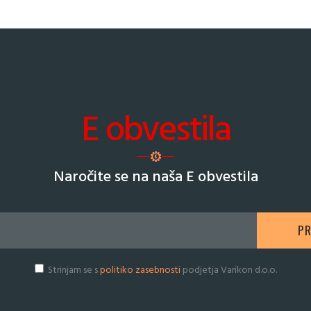
E obvestila
Naročite se na naša E obvestila
Strinjam se s
politiko zasebnosti
podjetja Varikon d.o.o.