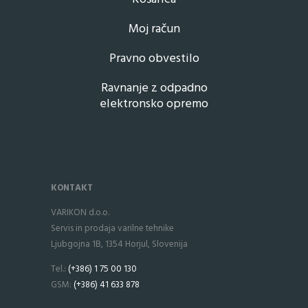
Moj račun
Pravno obvestilo
Ravnanje z odpadno
elektronsko opremo
KONTAKT
VARIKON d.o.o.
Servis in prodaja varilne tehnike
Ljubgojna 1B, 1354 Horjul, Slovenija
Tel.:
(+386) 1 75 00 130
GSM:
(+386) 41 633 878