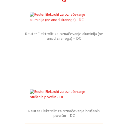
Reuter Elektrolit za označevanje aluminija (ne
Podrobnosti
anodiziranega) – DC
Ta
izdelek
ima
več
različic.
Možnosti
lahko
izberete
na
strani
izdelka
Reuter Elektrolit za označevanje brušenih
Podrobnosti
površin – DC
Ta