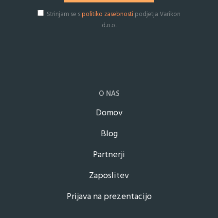
Strinjam se s
politiko zasebnosti
podjetja Varikon
d.o.o.
O NAS
Domov
Blog
Partnerji
Zaposlitev
Prijava na prezentacijo