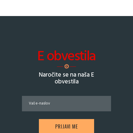
na
strani
izdelka
E obvestila
Naročite se na naša E
obvestila