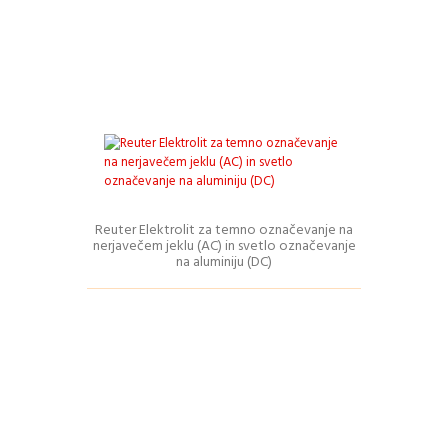
izdelek
ima
več
različic.
Možnosti
lahko
izberete
na
strani
izdelka
Reuter Elektrolit za temno označevanje na
Podrobnosti
nerjavečem jeklu (AC) in svetlo označevanje
na aluminiju (DC)
Ta
izdelek
ima
več
različic.
Možnosti
lahko
izberete