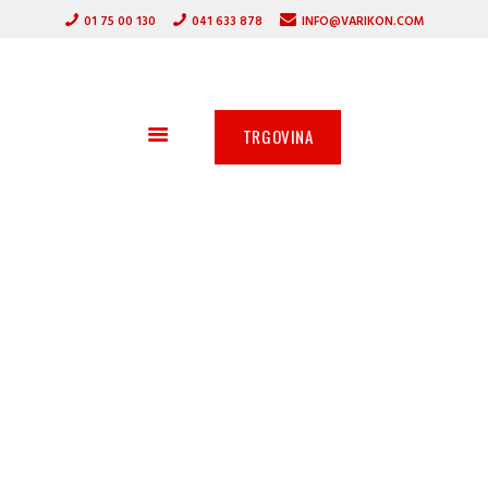
DOMOV
01 75 00 130
041 633 878
INFO@VARIKON.COM
VARILNI APARATI
VARIKON
GORILNIKI
VARILNA TEHNIKA
ZAŠČITNA OPREMA
TRGOVINA
OSTALA PONUDBA
AKCIJA
SERVIS
PARTNERJI
O PODJETJU
Reuter Elektrolit za
označevanje
kromiranih in