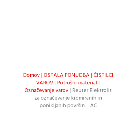
ponikljanih površin –
AC
Domov
|
OSTALA PONUDBA
|
ČISTILCI
VAROV
|
Potrošni material
|
Označevanje varov
| Reuter Elektrolit
za označevanje kromiranih in
ponikljanih površin – AC