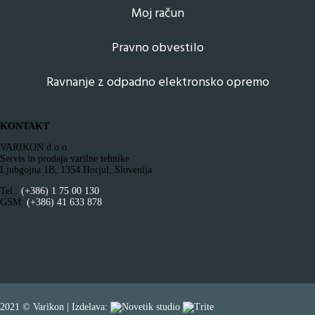
Moj račun
Pravno obvestilo
Ravnanje z odpadno elektronsko opremo
KONTAKT
VARIKON d.o.o.
Servis in prodaja varilne tehnike
Ljubgojna 1B, 1354 Horjul, Slovenija
Tel.:
(+386) 1 75 00 130
GSM:
(+386) 41 633 878
2021 © Varikon | Izdelava: