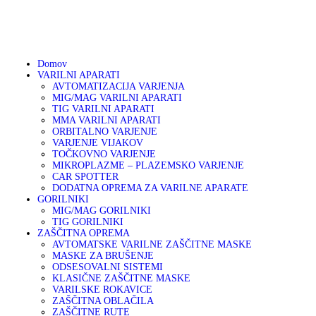
01 75 00 130
DOMOV
041 633 878
info@varikon.com
VARILNI APARATI
VARIKON
Varilna tehnika
Domov
VARILNI APARATI
GORILNIKI
AVTOMATIZACIJA VARJENJA
MIG/MAG VARILNI APARATI
TIG VARILNI APARATI
ZAŠČITNA OPREMA
MMA VARILNI APARATI
ORBITALNO VARJENJE
VARJENJE VIJAKOV
OSTALA PONUDBA
TOČKOVNO VARJENJE
MIKROPLAZME – PLAZEMSKO VARJENJE
CAR SPOTTER
DODATNA OPREMA ZA VARILNE APARATE
AKCIJA
GORILNIKI
MIG/MAG GORILNIKI
TIG GORILNIKI
SERVIS
ZAŠČITNA OPREMA
AVTOMATSKE VARILNE ZAŠČITNE MASKE
MASKE ZA BRUŠENJE
PARTNERJI
ODSESOVALNI SISTEMI
KLASIČNE ZAŠČITNE MASKE
VARILSKE ROKAVICE
O PODJETJU
ZAŠČITNA OBLAČILA
ZAŠČITNE RUTE