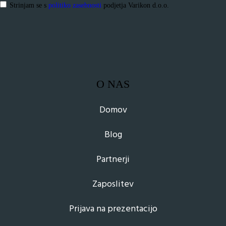
Strinjam se s
politiko zasebnosti
podjetja Varikon d.o.o.
O NAS
Domov
Blog
Partnerji
Zaposlitev
Prijava na prezentacijo