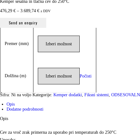
Kemper sesalna in tlačna cev do 250°C
476,29
€
–
3.689,74
€
Cenovni razpon: od 476,29 € do 3.689,74 €
z DDV
Send an enquiry
Premer (mm)
Dolžina (m)
Počisti
Šifra:
Ni na voljo
Kategorije:
Kemper dodatki
,
Fiksni sistemi
,
ODSESOVALNI
Opis
Dodatne podrobnosti
Opis
Cev za vroč zrak primerna za uporabo pri temperaturah do 250°C
Uporaba: