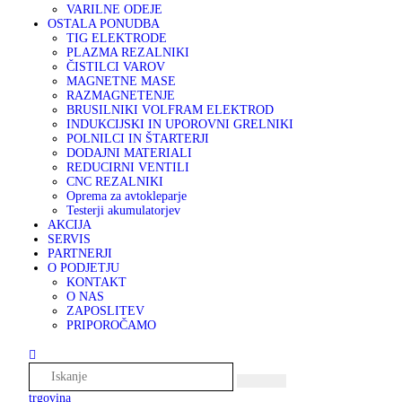
VARILNE ODEJE
OSTALA PONUDBA
TIG ELEKTRODE
PLAZMA REZALNIKI
ČISTILCI VAROV
MAGNETNE MASE
RAZMAGNETENJE
BRUSILNIKI VOLFRAM ELEKTROD
INDUKCIJSKI IN UPOROVNI GRELNIKI
POLNILCI IN ŠTARTERJI
DODAJNI MATERIALI
REDUCIRNI VENTILI
CNC REZALNIKI
Oprema za avtokleparje
Testerji akumulatorjev
AKCIJA
SERVIS
PARTNERJI
O PODJETJU
KONTAKT
O NAS
ZAPOSLITEV
PRIPOROČAMO
trgovina