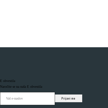
E obvestila
Naročite se na naša E obvestila