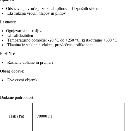
Odsesavanje vročega zraka ali plinov pri izpušnih sistemih
Ekstrakcija vročih hlapov in plinov
Lastnosti:
Ognjevarna in stisljiva
Ultrafleksibilen
Temperaturno območje: -20 °C do +250 °C, kratkotrajno +300 °C
Tkanina iz steklenih vlaken, prevlečena s silikonom
Različice:
Različne dolžine in premeri
Obseg dobave:
Dve cevni objemki
Dodatne podrobnosti
Tlak (Pa)
70000 Pa