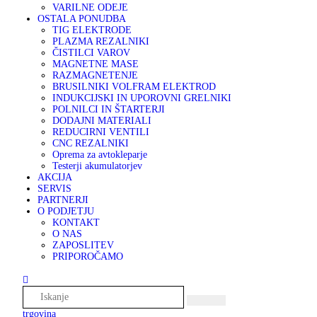
VARILNE ODEJE
OSTALA PONUDBA
TIG ELEKTRODE
PLAZMA REZALNIKI
ČISTILCI VAROV
MAGNETNE MASE
RAZMAGNETENJE
BRUSILNIKI VOLFRAM ELEKTROD
INDUKCIJSKI IN UPOROVNI GRELNIKI
POLNILCI IN ŠTARTERJI
DODAJNI MATERIALI
REDUCIRNI VENTILI
CNC REZALNIKI
Oprema za avtokleparje
Testerji akumulatorjev
AKCIJA
SERVIS
PARTNERJI
O PODJETJU
KONTAKT
O NAS
ZAPOSLITEV
PRIPOROČAMO
trgovina