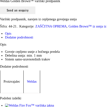
Weldas Golden Brown™ varilski predpasnik
Send an enquiry
Varilski predpasnik, narejen iz cepljenega govejega usnja
Šifra:
44-21..
Kategorije:
ZAŠČITNA OPREMA
,
Golden Brown™ iz usnja iz 
Opis
Dodatne podrobnosti
Opis
Goveje cepljeno usnje z bočnega predela
Debelina usnja: min. 1 mm
Sistem samo-uravnotežnih trakov
Dodatne podrobnosti
Proizvajalec
Weldas
Podobni izdelki