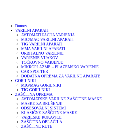
01 75 00 130
DOMOV
041 633 878
info@varikon.com
VARILNI APARATI
VARIKON
Varilna tehnika
Domov
VARILNI APARATI
GORILNIKI
AVTOMATIZACIJA VARJENJA
MIG/MAG VARILNI APARATI
TIG VARILNI APARATI
ZAŠČITNA OPREMA
MMA VARILNI APARATI
ORBITALNO VARJENJE
VARJENJE VIJAKOV
OSTALA PONUDBA
TOČKOVNO VARJENJE
MIKROPLAZME – PLAZEMSKO VARJENJE
CAR SPOTTER
DODATNA OPREMA ZA VARILNE APARATE
AKCIJA
GORILNIKI
MIG/MAG GORILNIKI
TIG GORILNIKI
SERVIS
ZAŠČITNA OPREMA
AVTOMATSKE VARILNE ZAŠČITNE MASKE
MASKE ZA BRUŠENJE
PARTNERJI
ODSESOVALNI SISTEMI
KLASIČNE ZAŠČITNE MASKE
VARILSKE ROKAVICE
O PODJETJU
ZAŠČITNA OBLAČILA
ZAŠČITNE RUTE