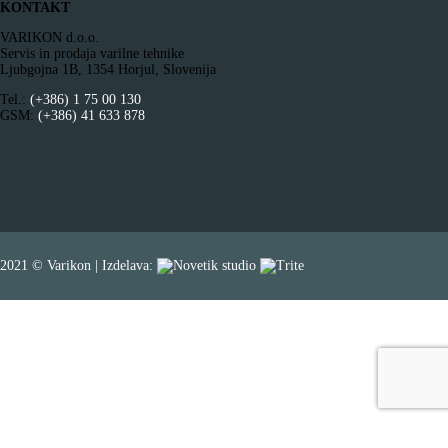
KONTAKT
VARIKON d.o.o.
Servis in prodaja varilne tehnike
Ljubgojna 1B, 1354 Horjul, Slovenija
Tel.:
(+386) 1 75 00 130
GSM:
(+386) 41 633 878
2021 © Varikon | Izdelava: