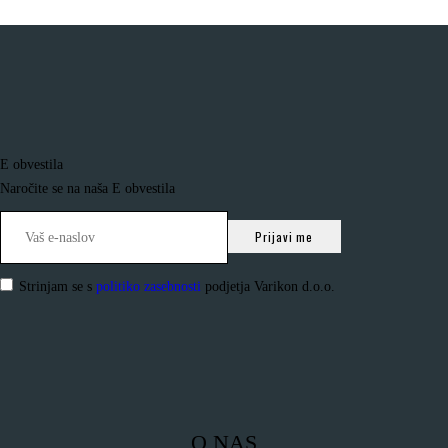
E obvestila
Naročite se na naša E obvestila
Strinjam se s
politiko zasebnosti
podjetja Varikon d.o.o.
O NAS