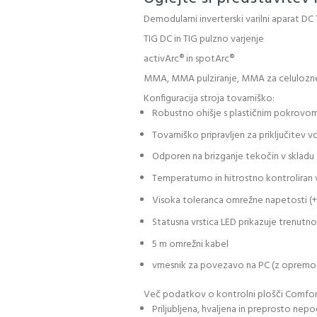
Demodularni inverterski varilni aparat DC
TIG DC in TIG pulzno varjenje
activArc® in spotArc®
MMA, MMA pulziranje, MMA za celulozne
Konfiguracija stroja tovarniško:
Robustno ohišje s plastičnim pokrovo
Tovarniško pripravljen za priključitev v
Odporen na brizganje tekočin v skladu 
Temperaturno in hitrostno kontroliran v
Visoka toleranca omrežne napetosti (+
Statusna vrstica LED prikazuje trenutn
5 m omrežni kabel
vmesnik za povezavo na PC (z oprem
Več podatkov o kontrolni plošči Comfort
Priljubljena, hvaljena in preprosto nepo