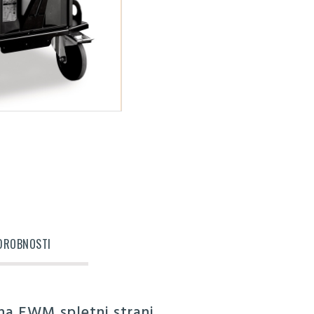
DROBNOSTI
 na EWM spletni strani