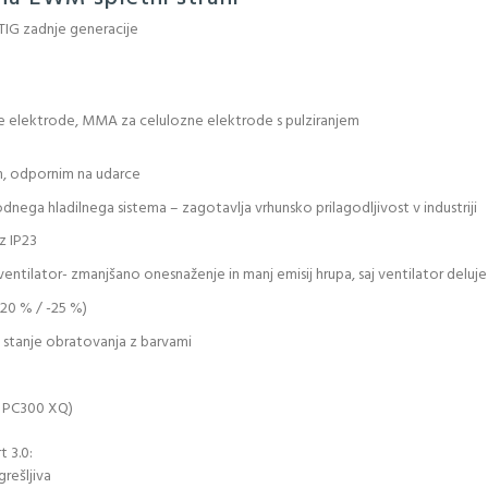
 TIG zadnje generacije
 elektrode, MMA za celulozne elektrode s pulziranjem
m, odpornim na udarce
odnega hladilnega sistema – zagotavlja vrhunsko prilagodljivost v industriji
z IP23
entilator- zmanjšano onesnaženje in manj emisij hrupa, saj ventilator deluje
20 % / -25 %)
o stanje obratovanja z barvami
o PC300 XQ)
 3.0:
grešljiva