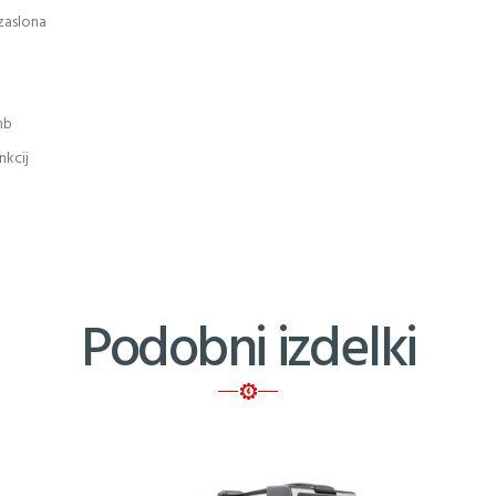
 zaslona
mb
nkcij
Podobni izdelki