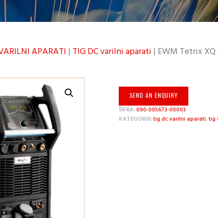
 VARILNI APARATI
|
TIG DC varilni aparati
| EWM Tetrix XQ 
SEND AN ENQUIRY
ŠIFRA:
090-005673-00003
KATEGORIJI:
tig dc varilni aparati
,
tig