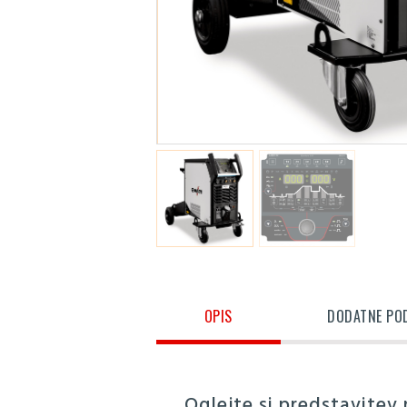
OPIS
DODATNE PO
Oglejte si predstavitev