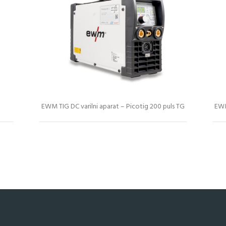
EWM TIG DC varilni aparat – Picotig 200 puls TG
EWM
Podrobnosti