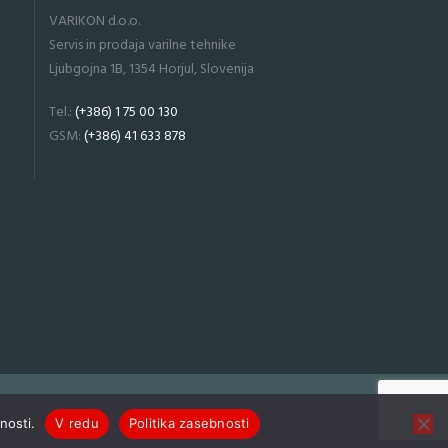
VARIKON d.o.o.
Servis in prodaja varilne tehnike
Ljubgojna 1B, 1354 Horjul, Slovenija
Tel.:
(+386) 1 75 00 130
GSM:
(+386) 41 633 878
nosti.
V redu
Politika zasebnosti