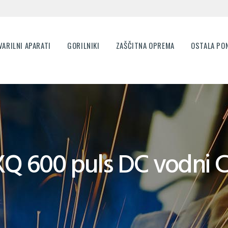
DOMOV
VARILNI APARATI
VARIKON
VARILNI APARATI
GORILNIKI
ZAŠČITNA OPREMA
OSTALA PO
VARILNA TEHNIKA
GORILNIKI
ZAŠČITNA OPREMA
OSTALA PONUDBA
AKCIJA
Q 600 puls DC vodni C
SERVIS
PARTNERJI
O PODJETJU