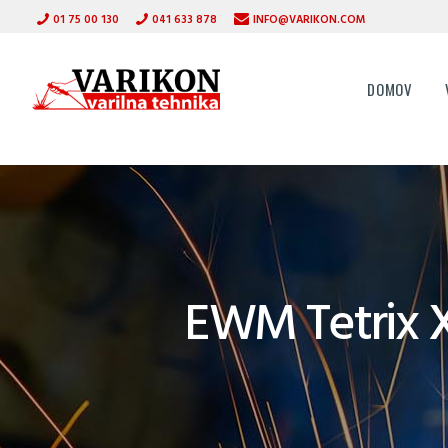
01 75 00 130
041 633 878
INFO@VARIKON.COM
DOMOV
EWM Tetrix X