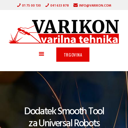
DOMOV
01 75 00 130
041 633 878
INFO@VARIKON.COM
VARILNI APARATI
VARIKON
GORILNIKI
VARILNA TEHNIKA
ZAŠČITNA OPREMA
OSTALA PONUDBA
TRGOVINA
AKCIJA
SERVIS
PARTNERJI
O PODJETJU
Dodatek Smooth Tool
za Universal Robots