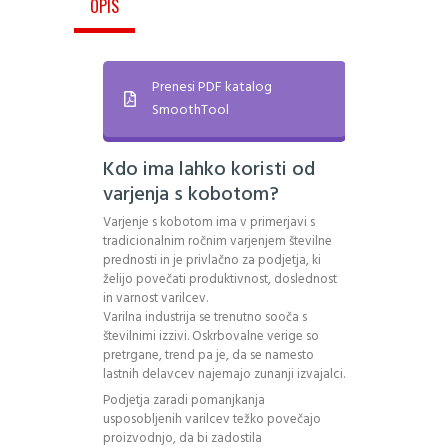
OPIS
Prenesi PDF katalog
SmoothTool
Kdo ima lahko koristi od
varjenja s kobotom?
Varjenje s kobotom ima v primerjavi s
tradicionalnim ročnim varjenjem številne
prednosti in je privlačno za podjetja, ki
želijo povečati produktivnost, doslednost
in varnost varilcev.
Varilna industrija se trenutno sooča s
številnimi izzivi. Oskrbovalne verige so
pretrgane, trend pa je, da se namesto
lastnih delavcev najemajo zunanji izvajalci.
Podjetja zaradi pomanjkanja
usposobljenih varilcev težko povečajo
proizvodnjo, da bi zadostila