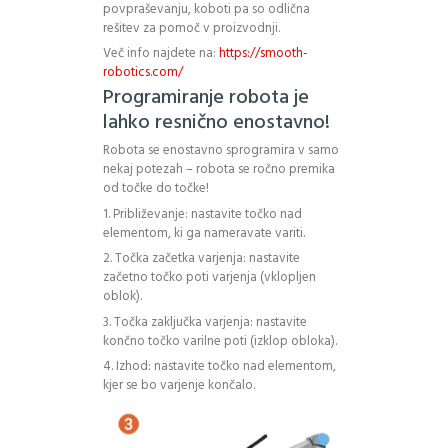
povpraševanju, koboti pa so odlična
rešitev za pomoč v proizvodnji.
Več info najdete na:
https://smooth-
robotics.com/
Programiranje robota je
lahko resnično enostavno!
Robota se enostavno sprogramira v samo
nekaj potezah – robota se ročno premika
od točke do točke!
1. Približevanje: nastavite točko nad
elementom, ki ga nameravate variti.
2. Točka začetka varjenja: nastavite
začetno točko poti varjenja (vklopljen
oblok).
3. Točka zaključka varjenja: nastavite
končno točko varilne poti (izklop obloka).
4. Izhod: nastavite točko nad elementom,
kjer se bo varjenje končalo.