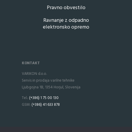
Pravno obvestilo
Ravnanje z odpadno
elektronsko opremo
KONTAKT
VARIKON d.o.o.
Servis in prodaja varilne tehnike
Ljubgojna 1B, 1354 Horjul, Slovenija
Tel.:
(+386) 1 75 00 130
GSM:
(+386) 41 633 878