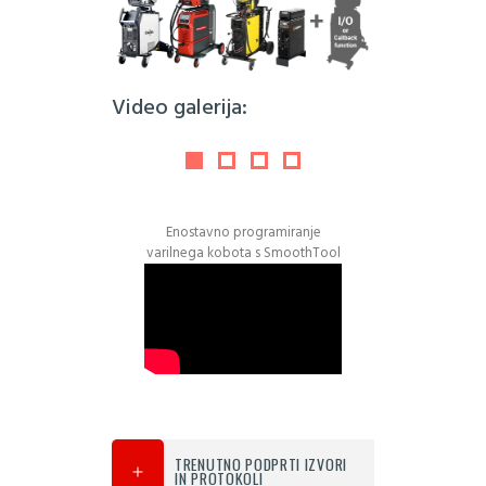
Video galerija:
Enostavno programiranje
varilnega kobota s SmoothTool
TRENUTNO PODPRTI IZVORI
IN PROTOKOLI