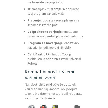
nadzorujete varjenje šivov
3D vesolje:
vizualizirajte in popravite
svoj program varjenja v 3D
Pletenje:
dodajte vzorce pletenja na
linearne in krožne poti
Večprehodno varjenje:
enostavno
ustvarite zvar, sestavljen iz več prehodov
Program za navarjanje:
enostavno
navarjanje tudi nepravilnih oblik
Certifikat UR+:
SmoothTool je
preizkušen in odobren s strani Universal
Robots
Kompatibilnost z vsemi
varilnimi izvori
Na robot lahko priključite že obstoječi
varilni aparat, saj SmoothTool podpira
tako ročne sisteme kot tudi varilne aparate
za robote in avtomate.