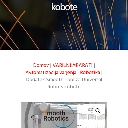
kobote
Domov
|
VARILNI APARATI
|
Avtomatizacija varjenja
|
Robotika
|
Dodatek Smooth Tool za Universal
Robots kobote