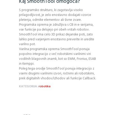
Kaj SmoothTool omogoča?
S programsko strukturo, ki zagotavlja visoko
prilagodljivost, je zelo enostavno dodajati vzorce
pletenja, odmike elementov ali šivne zvare.
Programska oprema je združljiva s CB in e-serijama,
vse funkcije pa delujejo pri obeh vrstah robotov.
SmoothTool ima celo 3D prikaz dejanske poti, zato
lahko pred varjenjem enostavno preverite in uredite
varilno pot.
Varilna programska oprema SmoothTool ponuja
popolno integracijo z več robotskimi varilnimi viri
vodilnih blagovnih znamk, kot so EWM, Fronius, ESAB
in Kemppi.
Poleg tega orodje SmoothTool ponuja integracijo z
vsemi drugimi varilnimi izvori, ročnimi ali robotskimi,
prek digitalnih vhodov/izhodov ali funkcije Callback.
KATEGORIJA:
robotika