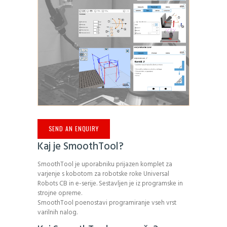
SEND AN ENQUIRY
Kaj je SmoothTool?
SmoothTool je uporabniku prijazen komplet za
varjenje s kobotom za robotske roke Universal
Robots CB in e-serije. Sestavljen je iz programske in
strojne opreme.
SmoothTool poenostavi programiranje vseh vrst
varilnih nalog.