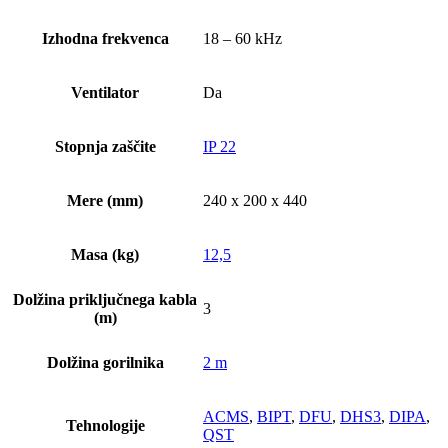
Izhodna frekvenca
18 – 60 kHz
Ventilator
Da
Stopnja zaščite
IP 22
Mere (mm)
240 x 200 x 440
Masa (kg)
12,5
Dolžina priključnega kabla
3
(m)
Dolžina gorilnika
2 m
ACMS
,
BIPT
,
DFU
,
DHS3
,
DIPA
,
Tehnologije
QST