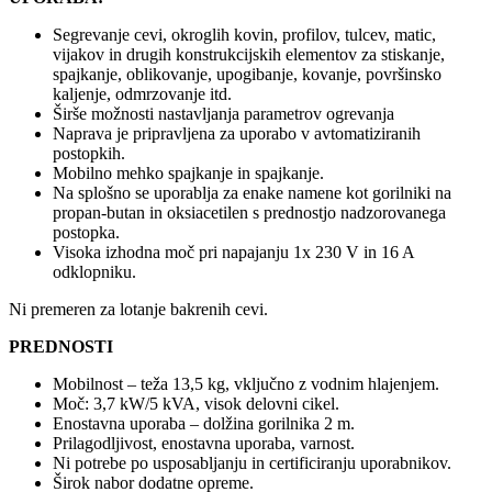
Segrevanje cevi, okroglih kovin, profilov, tulcev, matic,
vijakov in drugih konstrukcijskih elementov za stiskanje,
spajkanje, oblikovanje, upogibanje, kovanje, površinsko
kaljenje, odmrzovanje itd.
Širše možnosti nastavljanja parametrov ogrevanja
Naprava je pripravljena za uporabo v avtomatiziranih
postopkih.
Mobilno mehko spajkanje in spajkanje.
Na splošno se uporablja za enake namene kot gorilniki na
propan-butan in oksiacetilen s prednostjo nadzorovanega
postopka.
Visoka izhodna moč pri napajanju 1x 230 V in 16 A
odklopniku.
Ni premeren za lotanje bakrenih cevi.
PREDNOSTI
Mobilnost – teža 13,5 kg, vključno z vodnim hlajenjem.
Moč: 3,7 kW/5 kVA, visok delovni cikel.
Enostavna uporaba – dolžina gorilnika 2 m.
Prilagodljivost, enostavna uporaba, varnost.
Ni potrebe po usposabljanju in certificiranju uporabnikov.
Širok nabor dodatne opreme.