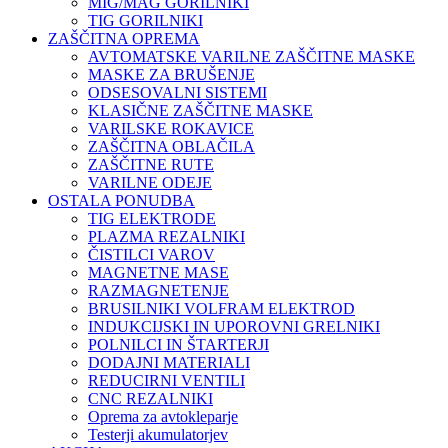
MIG/MAG GORILNIKI
TIG GORILNIKI
ZAŠČITNA OPREMA
AVTOMATSKE VARILNE ZAŠČITNE MASKE
MASKE ZA BRUŠENJE
ODSESOVALNI SISTEMI
KLASIČNE ZAŠČITNE MASKE
VARILSKE ROKAVICE
ZAŠČITNA OBLAČILA
ZAŠČITNE RUTE
VARILNE ODEJE
OSTALA PONUDBA
TIG ELEKTRODE
PLAZMA REZALNIKI
ČISTILCI VAROV
MAGNETNE MASE
RAZMAGNETENJE
BRUSILNIKI VOLFRAM ELEKTROD
INDUKCIJSKI IN UPOROVNI GRELNIKI
POLNILCI IN ŠTARTERJI
DODAJNI MATERIALI
REDUCIRNI VENTILI
CNC REZALNIKI
Oprema za avtokleparje
Testerji akumulatorjev