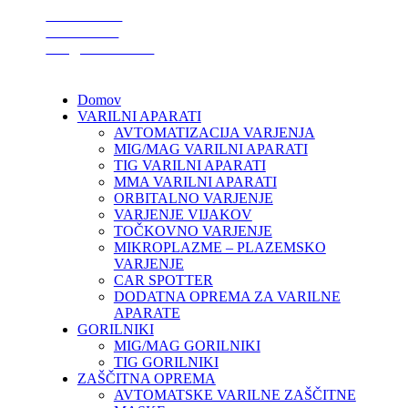
01 75 00 130
041 633 878
info@varikon.com
Domov
VARILNI APARATI
AVTOMATIZACIJA VARJENJA
MIG/MAG VARILNI APARATI
TIG VARILNI APARATI
MMA VARILNI APARATI
ORBITALNO VARJENJE
VARJENJE VIJAKOV
TOČKOVNO VARJENJE
MIKROPLAZME – PLAZEMSKO
VARJENJE
CAR SPOTTER
DODATNA OPREMA ZA VARILNE
APARATE
GORILNIKI
MIG/MAG GORILNIKI
TIG GORILNIKI
ZAŠČITNA OPREMA
AVTOMATSKE VARILNE ZAŠČITNE