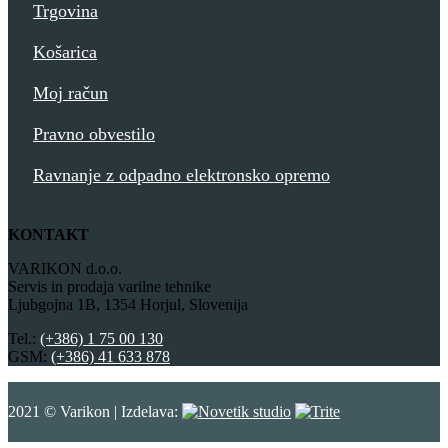
Trgovina
Košarica
Moj račun
Pravno obvestilo
Ravnanje z odpadno elektronsko opremo
KONTAKT
VARIKON d.o.o.
Servis in prodaja varilne tehnike
Ljubgojna 1B, 1354 Horjul, Slovenija
Tel.:
(+386) 1 75 00 130
GSM:
(+386) 41 633 878
2021 © Varikon | Izdelava: