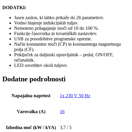
DODATKI:
Jasen zaslon, ki lahko prikaže do 26 parametrov.
Vodno hlajenje indukcijskih tuljav.
Nemoteno prilagajanje moči od 10 do 100 %.
Funkcije časovnika in tovarniških nastavitev.
USB za posodobitve programske opreme.
Način konstantne moči (CP) in konstantnega magnetnega
polja (CF).
Priključek za daljinski upravljalnik – pedal, ON/OFF,
računalnik.
LED osvetlitev okoli tuljave.
Dodatne podrobnosti
Napajalna napetost
1x 230 V 50 Hz
Varovalka (A)
16
Izhodna moč (kW / kVA)
3,7 / 5