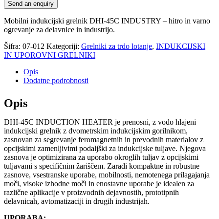
Send an enquiry
Mobilni indukcijski grelnik DHI-45C INDUSTRY – hitro in varno
ogrevanje za delavnice in industrijo.
Šifra:
07-012
Kategoriji:
Grelniki za trdo lotanje
,
INDUKCIJSKI
IN UPOROVNI GRELNIKI
Opis
Dodatne podrobnosti
Opis
DHI-45C INDUCTION HEATER je prenosni, z vodo hlajeni
indukcijski grelnik z dvometrskim indukcijskim gorilnikom,
zasnovan za segrevanje feromagnetnih in prevodnih materialov z
opcijskimi zamenljivimi podaljški za indukcijske tuljave. Njegova
zasnova je optimizirana za uporabo okroglih tuljav z opcijskimi
tuljavami s specifičnim žariščem. Zaradi kompaktne in robustne
zasnove, vsestranske uporabe, mobilnosti, nemotenega prilagajanja
moči, visoke izhodne moči in enostavne uporabe je idealen za
različne aplikacije v proizvodnih dejavnostih, prototipnih
delavnicah, avtomatizaciji in drugih industrijah.
UPORABA: