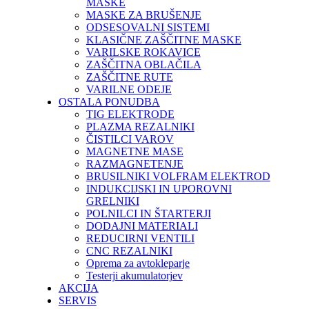
MASKE
MASKE ZA BRUŠENJE
ODSESOVALNI SISTEMI
KLASIČNE ZAŠČITNE MASKE
VARILSKE ROKAVICE
ZAŠČITNA OBLAČILA
ZAŠČITNE RUTE
VARILNE ODEJE
OSTALA PONUDBA
TIG ELEKTRODE
PLAZMA REZALNIKI
ČISTILCI VAROV
MAGNETNE MASE
RAZMAGNETENJE
BRUSILNIKI VOLFRAM ELEKTROD
INDUKCIJSKI IN UPOROVNI
GRELNIKI
POLNILCI IN ŠTARTERJI
DODAJNI MATERIALI
REDUCIRNI VENTILI
CNC REZALNIKI
Oprema za avtokleparje
Testerji akumulatorjev
AKCIJA
SERVIS