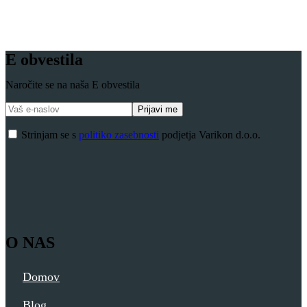
E obvestila
Naročite se na naša E obvestila
Strinjam se s
politiko zasebnosti
podjetja Varikon d.o.o.
O NAS
Domov
Blog