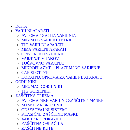
01 75 00 130
DOMOV
041 633 878
info@varikon.com
VARILNI APARATI
VARIKON
Varilna tehnika
Domov
VARILNI APARATI
GORILNIKI
AVTOMATIZACIJA VARJENJA
MIG/MAG VARILNI APARATI
TIG VARILNI APARATI
ZAŠČITNA OPREMA
MMA VARILNI APARATI
ORBITALNO VARJENJE
VARJENJE VIJAKOV
OSTALA PONUDBA
TOČKOVNO VARJENJE
MIKROPLAZME – PLAZEMSKO VARJENJE
CAR SPOTTER
DODATNA OPREMA ZA VARILNE APARATE
AKCIJA
GORILNIKI
MIG/MAG GORILNIKI
TIG GORILNIKI
SERVIS
ZAŠČITNA OPREMA
AVTOMATSKE VARILNE ZAŠČITNE MASKE
MASKE ZA BRUŠENJE
PARTNERJI
ODSESOVALNI SISTEMI
KLASIČNE ZAŠČITNE MASKE
VARILSKE ROKAVICE
O PODJETJU
ZAŠČITNA OBLAČILA
ZAŠČITNE RUTE