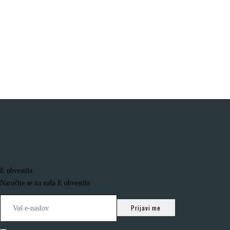
E obvestila
Naročite se na naša E obvestila