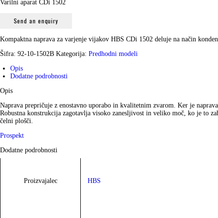
Varilni aparat CDi 1502
Send an enquiry
Kompaktna naprava za varjenje vijakov HBS CDi 1502 deluje na način kondenz
Šifra:
92-10-1502B
Kategorija:
Predhodni modeli
Opis
Dodatne podrobnosti
Opis
Naprava prepričuje z enostavno uporabo in kvalitetnim zvarom. Ker je naprava i
Robustna konstrukcija zagotavlja visoko zanesljivost in veliko moč, ko je to zah
čelni plošči.
Prospekt
Dodatne podrobnosti
Proizvajalec
HBS