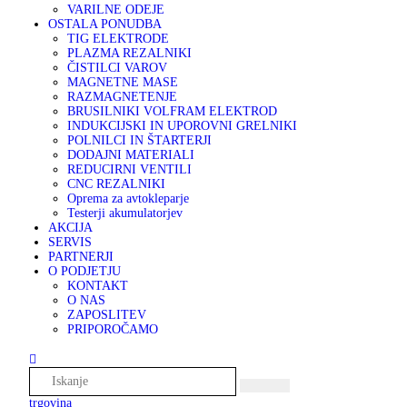
VARILNE ODEJE
OSTALA PONUDBA
TIG ELEKTRODE
PLAZMA REZALNIKI
ČISTILCI VAROV
MAGNETNE MASE
RAZMAGNETENJE
BRUSILNIKI VOLFRAM ELEKTROD
INDUKCIJSKI IN UPOROVNI GRELNIKI
POLNILCI IN ŠTARTERJI
DODAJNI MATERIALI
REDUCIRNI VENTILI
CNC REZALNIKI
Oprema za avtokleparje
Testerji akumulatorjev
AKCIJA
SERVIS
PARTNERJI
O PODJETJU
KONTAKT
O NAS
ZAPOSLITEV
PRIPOROČAMO
trgovina