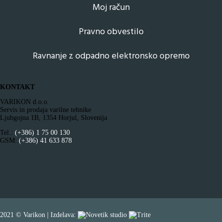
Moj račun
Pravno obvestilo
Ravnanje z odpadno elektronsko opremo
KONTAKT
VARIKON d.o.o.
Servis in prodaja varilne tehnike
Ljubgojna 1B, 1354 Horjul, Slovenija
Tel.:
(+386) 1 75 00 130
GSM:
(+386) 41 633 878
2021 © Varikon | Izdelava: