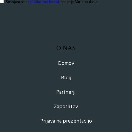
Strinjam se s
politiko zasebnosti
podjetja Varikon d.o.o.
O NAS
Domov
Blog
Partnerji
Zaposlitev
Prijava na prezentacijo