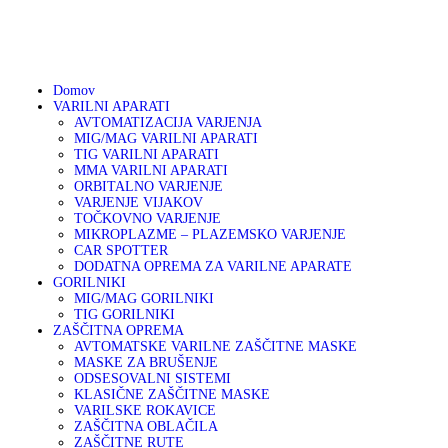
01 75 00 130
DOMOV
041 633 878
info@varikon.com
VARILNI APARATI
VARIKON
Varilna tehnika
Domov
VARILNI APARATI
GORILNIKI
AVTOMATIZACIJA VARJENJA
MIG/MAG VARILNI APARATI
TIG VARILNI APARATI
ZAŠČITNA OPREMA
MMA VARILNI APARATI
ORBITALNO VARJENJE
VARJENJE VIJAKOV
OSTALA PONUDBA
TOČKOVNO VARJENJE
MIKROPLAZME – PLAZEMSKO VARJENJE
CAR SPOTTER
DODATNA OPREMA ZA VARILNE APARATE
AKCIJA
GORILNIKI
MIG/MAG GORILNIKI
TIG GORILNIKI
SERVIS
ZAŠČITNA OPREMA
AVTOMATSKE VARILNE ZAŠČITNE MASKE
MASKE ZA BRUŠENJE
PARTNERJI
ODSESOVALNI SISTEMI
KLASIČNE ZAŠČITNE MASKE
VARILSKE ROKAVICE
O PODJETJU
ZAŠČITNA OBLAČILA
ZAŠČITNE RUTE