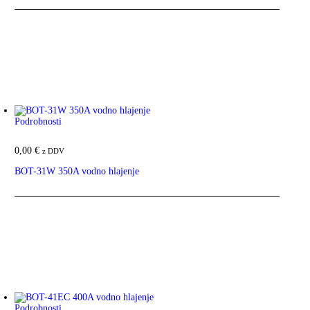
Ta izdelek ima več različic. Možnosti lahko izberete na strani
izdelka
Podrobnosti
0,00
€
z DDV
BOT-31W 350A vodno hlajenje
Ta izdelek ima več različic. Možnosti lahko izberete na strani
izdelka
Podrobnosti