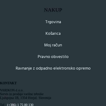
NAKUP
Trgovina
Košarica
Moj račun
Pravno obvestilo
Ravnanje z odpadno elektronsko opremo
KONTAKT
VARIKON d.o.o.
Servis in prodaja varilne tehnike
Ljubgojna 1B, 1354 Horjul, Slovenija
Tel.:
(+386) 1 75 00 130