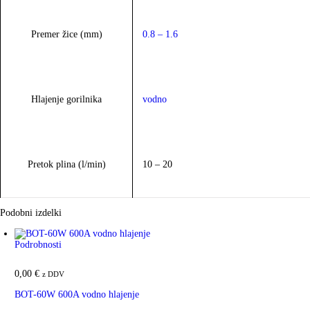
Premer žice (mm)
0.8 – 1.6
Hlajenje gorilnika
vodno
Pretok plina (l/min)
10 – 20
Podobni izdelki
Podrobnosti
0,00
€
z DDV
BOT-60W 600A vodno hlajenje