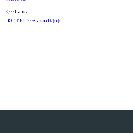
0,00
€
z DDV
BOT-41EC 400A vodno hlajenje
Ta izdelek ima več različic. Možnosti lahko izberete na strani
izdelka