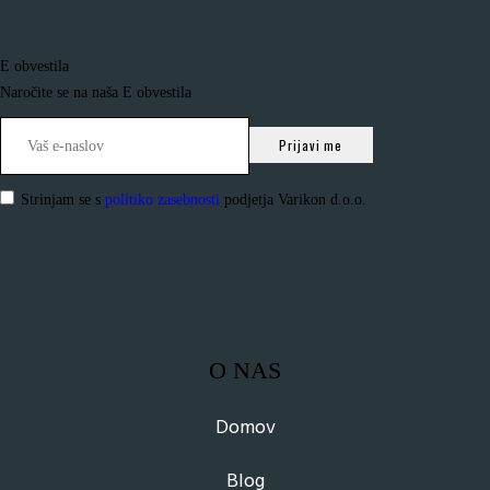
E obvestila
Naročite se na naša E obvestila
Strinjam se s
politiko zasebnosti
podjetja Varikon d.o.o.
O NAS
Domov
Blog