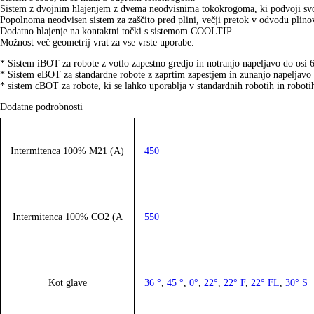
Sistem z dvojnim hlajenjem z dvema neodvisnima tokokrogoma, ki podvoji svo
Popolnoma neodvisen sistem za zaščito pred plini, večji pretok v odvodu plino
Dodatno hlajenje na kontaktni točki s sistemom COOLTIP.
Možnost več geometrij vrat za vse vrste uporabe.
* Sistem iBOT za robote z votlo zapestno gredjo in notranjo napeljavo do osi 6
* Sistem eBOT za standardne robote z zaprtim zapestjem in zunanjo napeljavo 
* sistem cBOT za robote, ki se lahko uporablja v standardnih robotih in roboti
Dodatne podrobnosti
Intermitenca 100% M21 (A)
450
Intermitenca 100% CO2 (A
550
Kot glave
36 °
,
45 °
,
0°
,
22°
,
22° F
,
22° FL
,
30° S