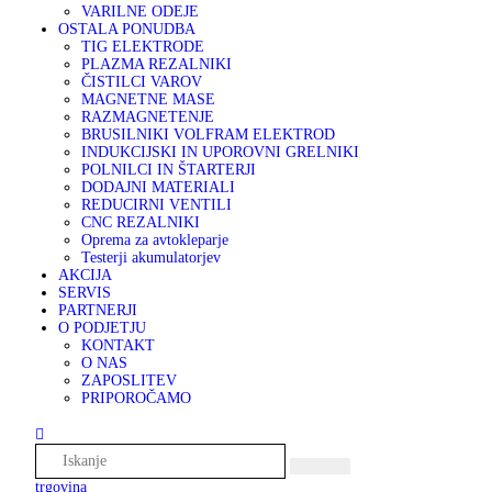
VARILNE ODEJE
OSTALA PONUDBA
TIG ELEKTRODE
PLAZMA REZALNIKI
ČISTILCI VAROV
MAGNETNE MASE
RAZMAGNETENJE
BRUSILNIKI VOLFRAM ELEKTROD
INDUKCIJSKI IN UPOROVNI GRELNIKI
POLNILCI IN ŠTARTERJI
DODAJNI MATERIALI
REDUCIRNI VENTILI
CNC REZALNIKI
Oprema za avtokleparje
Testerji akumulatorjev
AKCIJA
SERVIS
PARTNERJI
O PODJETJU
KONTAKT
O NAS
ZAPOSLITEV
PRIPOROČAMO
trgovina