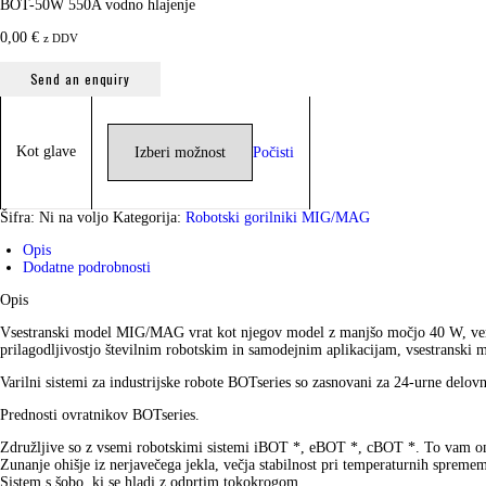
BOT-50W 550A vodno hlajenje
0,00
€
z DDV
Send an enquiry
Kot glave
Počisti
Šifra:
Ni na voljo
Kategorija:
Robotski gorilniki MIG/MAG
Opis
Dodatne podrobnosti
Opis
Vsestranski model MIG/MAG vrat kot njegov model z manjšo močjo 40 W, venda
prilagodljivostjo številnim robotskim in samodejnim aplikacijam, vsestranski 
Varilni sistemi za industrijske robote BOTseries so zasnovani za 24-urne delovn
Prednosti ovratnikov BOTseries.
Združljive so z vsemi robotskimi sistemi iBOT *, eBOT *, cBOT *. To vam o
Zunanje ohišje iz nerjavečega jekla, večja stabilnost pri temperaturnih sprem
Sistem s šobo, ki se hladi z odprtim tokokrogom.